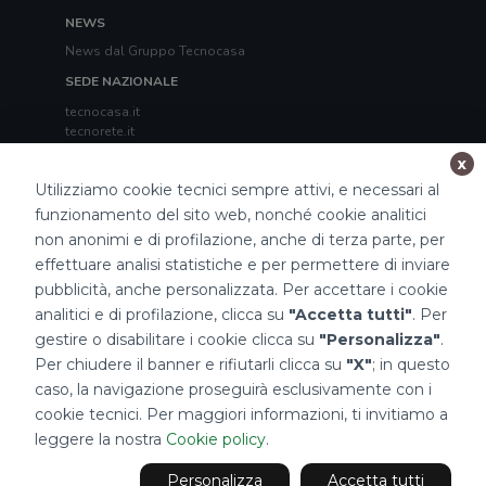
NEWS
News dal Gruppo Tecnocasa
SEDE NAZIONALE
tecnocasa.it
tecnorete.it
kiron.it
x
Utilizziamo cookie tecnici sempre attivi, e necessari al
TECNOCASA NEL MONDO
funzionamento del sito web, nonché cookie analitici
Italia
,
Spagna
,
Ungheria
,
Messico
,
Polonia
,
Francia
,
Tunisia
,
Thailandia
,
Repubblica di San Marino
non anonimi e di profilazione, anche di terza parte, per
effettuare analisi statistiche e per permettere di inviare
Impostazioni Cookies
pubblicità, anche personalizzata. Per accettare i cookie
analitici e di profilazione, clicca su
"Accetta tutti"
. Per
gestire o disabilitare i cookie clicca su
"Personalizza"
.
Per chiudere il banner e rifiutarli clicca su
"X"
; in questo
caso, la navigazione proseguirà esclusivamente con i
cookie tecnici. Per maggiori informazioni, ti invitiamo a
leggere la nostra
Cookie policy
.
2026 Tecnocasa Franchising S.p.A. - P. IVA 08365160152 - Via Monte
Bianco 60/A 20089 Rozzano (MI). Ogni agenzia ha un proprio titolare ed è
autonoma.
Privacy policy
|
Policy utilizzo
|
Cookie policy
Personalizza
Accetta tutti