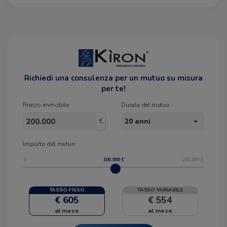
Richiedi una consulenza per un mutuo su misura
per te!
Prezzo immobile
Durata del mutuo
€
20 anni
Importo del mutuo
0
100.000
€
200.000
€
TASSO FISSO
TASSO VARIABILE
€ 605
€ 554
al mese
al mese