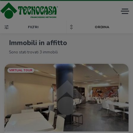
Tog
nav
FILTRI
ORDINA
Immobili in affitto
Sono stati trovati 3 immobili
VIRTUAL TOUR