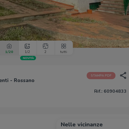
1
/20
1
/2
2
tutti
STAMPA PDF
enti - Rossano
Rif.: 60904833
Nelle vicinanze