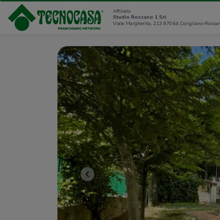
Affiliato
Studio Rossano 1 Srl
Viale Margherita, 213 87064 Corigliano-Rossan
<<