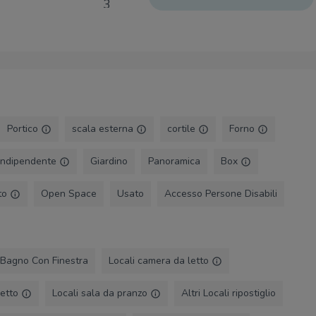
3
2
 soluzione
3
o di una soluzione
ntana dal caos,
Portico
scala esterna
cortile
Forno
isponibili dal lunedì
15.30 alle 19.30 e il
 Indipendente
Giardino
Panoramica
Box
za creditizia in
to
Open Space
Usato
Accesso Persone Disabili
to più adatto alle
o nei nostri uffici.
Bagno Con Finestra
Locali camera da letto
autonoma.
letto
Locali sala da pranzo
Altri Locali ripostiglio