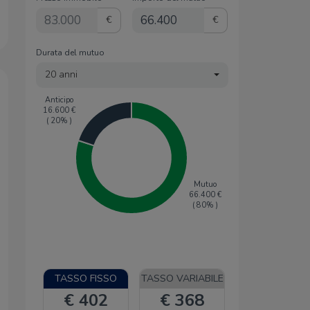
€
€
Durata del mutuo
20 anni
Anticipo
16.600
€
(
20
% )
Mutuo
66.400
€
(
80
% )
TASSO FISSO
TASSO VARIABILE
€ 402
€ 368