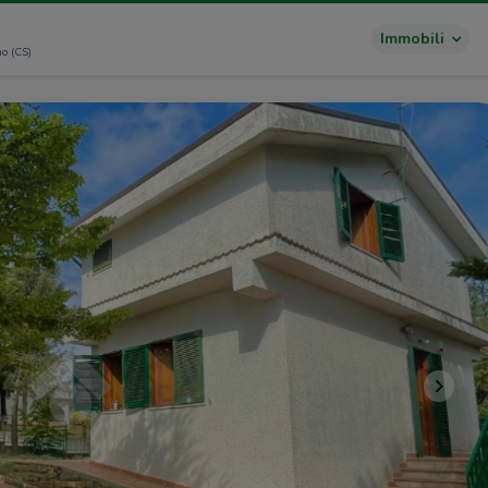
Immobili
o (CS)
>>