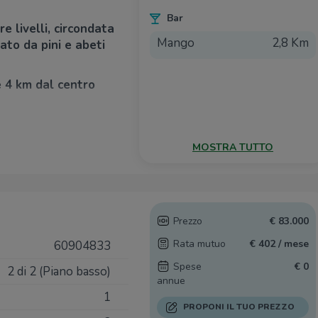
Bar
re livelli, circondata
Mango
2,8 Km
ato da pini e abeti
e 4 km dal centro
taverna con camino,
MOSTRA TUTTO
orno con camino, 1
. Collegato con il
 in legno massello.
 camere da letto
Prezzo
€ 83.000
gno.
Rata mutuo
€ 402 / mese
60904833
finita la villa
Spese
€ 0
2 di 2 (Piano basso)
annue
1
 vari pini secolari
PROPONI IL TUO PREZZO
na unica nel suo