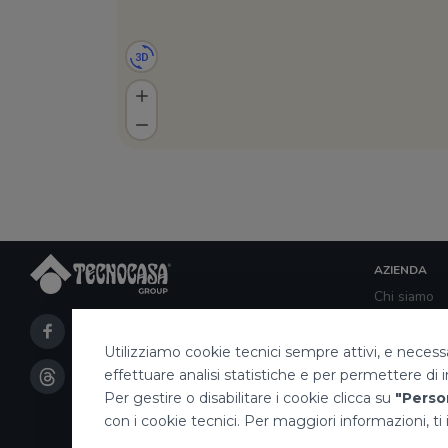
AZIENDA
Chi siamo
Network de
Struttura d
Utilizziamo cookie tecnici sempre attivi, e necess
Nel mondo
effettuare analisi statistiche e per permettere di i
Lavora con 
Responsabil
Per gestire o disabilitare i cookie clicca su
"Perso
Responsabil
con i cookie tecnici. Per maggiori informazioni, ti