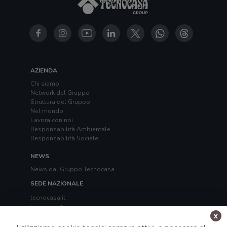
AZIENDA
Chi siamo
Network del Gruppo
Struttura del Gruppo
Nel mondo
Lavora con noi
Responsabilità Ambientale
Responsabilità Sociale
NEWS
News dal Gruppo Tecnocasa
SEDE NAZIONALE
tecnocasa.it
tecnorete.it
x
kiron.it