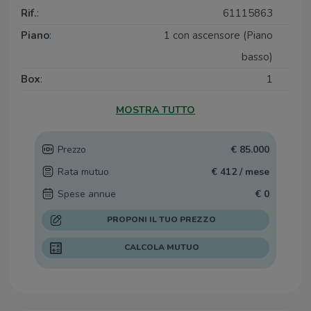
Rif.
:
61115863
Piano
:
1 con ascensore (Piano
basso)
Box
:
1
Posti auto
:
1
MOSTRA TUTTO
Balconi
:
1
Terrazzi
:
1
Prezzo
€ 85.000
Rata mutuo
€ 412 / mese
Spese annue
€ 0
PROPONI IL TUO PREZZO
CALCOLA MUTUO