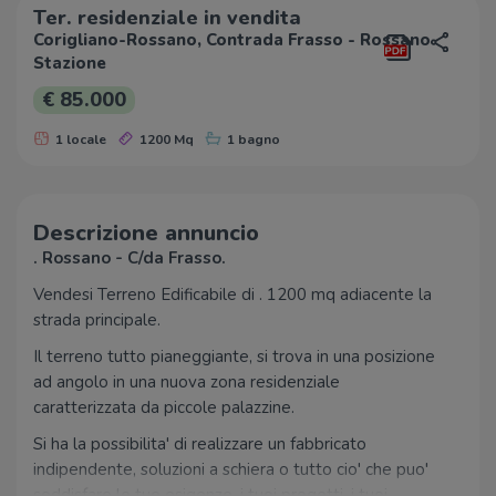
Ter. residenziale in vendita
Corigliano-Rossano, Contrada Frasso - Rossano
Stazione
€ 85.000
1 locale
1200 Mq
1 bagno
Descrizione annuncio
. Rossano - C/da Frasso.
Vendesi Terreno Edificabile di . 1200 mq adiacente la
strada principale.
Il terreno tutto pianeggiante, si trova in una posizione
ad angolo in una nuova zona residenziale
caratterizzata da piccole palazzine.
Si ha la possibilita' di realizzare un fabbricato
indipendente, soluzioni a schiera o tutto cio' che puo'
soddisfare le tue esigenze, i tuoi progetti, i tuoi