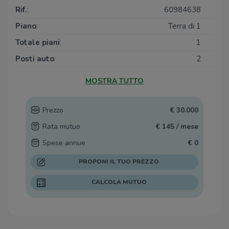
Rif.
:
60984638
Piano
:
Terra di 1
Totale piani
:
1
Posti auto
:
2
Arredamento
:
Assente
MOSTRA TUTTO
Condizionamento
:
Assente
Prezzo
€ 30.000
Rata mutuo
€ 145 / mese
Spese annue
€ 0
PROPONI IL TUO PREZZO
CALCOLA MUTUO