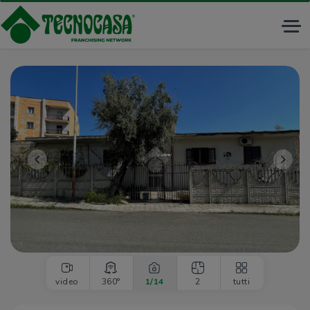
Tog
nav
<<
>>
video
360°
1
/14
2
tutti