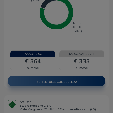
(
20
% )
Mutuo
60.000
€
(
80
% )
TASSO FISSO
TASSO VARIABILE
€ 364
€ 333
al mese
al mese
RICHIEDI UNA CONSULENZA
Affiliato
Studio Rossano 1 Srl
Viale Margherita, 213 87064 Corigliano-Rossano (CS)