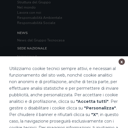
Struttura del Gruppo
Nel mondo
Lavora con noi
Responsabilità Ambientale
Responsabilità Sociale
NEWS
News dal Gruppo Tecnocasa
SEDE NAZIONALE
tecnocasa.it
tecnorete.it
x
kiron.it
Utilizziamo cookie tecnici sempre attivi, e necessari al
funzionamento del sito web, nonché cookie analitici
TECNOCASA NEL MONDO
non anonimi e di profilazione, anche di terza parte, per
Italia
,
Spagna
,
Ungheria
,
Messico
,
Polonia
,
Francia
,
effettuare analisi statistiche e per permettere di inviare
Tunisia
,
Thailandia
,
Repubblica di San Marino
pubblicità, anche personalizzata. Per accettare i cookie
Impostazioni Cookies
analitici e di profilazione, clicca su
"Accetta tutti"
. Per
gestire o disabilitare i cookie clicca su
"Personalizza"
.
Per chiudere il banner e rifiutarli clicca su
"X"
; in questo
caso, la navigazione proseguirà esclusivamente con i
cookie tecnici. Per maggiori informazioni, ti invitiamo a