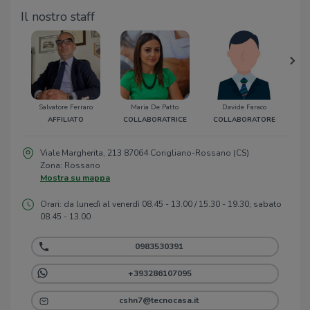
Il nostro staff
Salvatore Ferraro
Maria De Patto
Davide Faraco
Gio
AFFILIATO
COLLABORATRICE
COLLABORATORE
C
Viale Margherita, 213 87064 Corigliano-Rossano (CS)
Zona: Rossano
Mostra su mappa
Orari: da lunedì al venerdì 08.45 - 13.00 / 15.30 - 19.30; sabato
08.45 - 13.00
0983530391
+393286107095
cshn7@tecnocasa.it