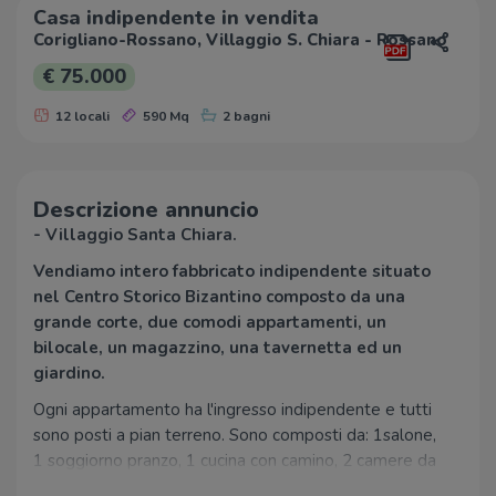
Casa indipendente in vendita
Corigliano-Rossano, Villaggio S. Chiara - Rossano
€ 75.000
12 locali
590 Mq
2 bagni
Descrizione annuncio
- Villaggio Santa Chiara.
Vendiamo intero fabbricato indipendente situato
nel Centro Storico Bizantino composto da una
grande corte, due comodi appartamenti, un
bilocale, un magazzino, una tavernetta ed un
giardino.
Ogni appartamento ha l'ingresso indipendente e tutti
sono posti a pian terreno. Sono composti da: 1salone,
1 soggiorno pranzo, 1 cucina con camino, 2 camere da
letto, 1 ripostiglio, 2 bagni.