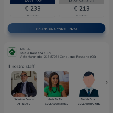
TASSO FISSO
TASSO VARIABILE
€ 233
€ 213
al mese
al mese
RICHIEDI UNA CONSULENZA
Affiliato
Studio Rossano 1 Srl
Viale Margherita, 213 87064 Corigliano-Rossano (CS)
Il nostro staff
Salvatore Ferraro
Maria De Patto
Davide Faraco
Gio
AFFILIATO
COLLABORATRICE
COLLABORATORE
C