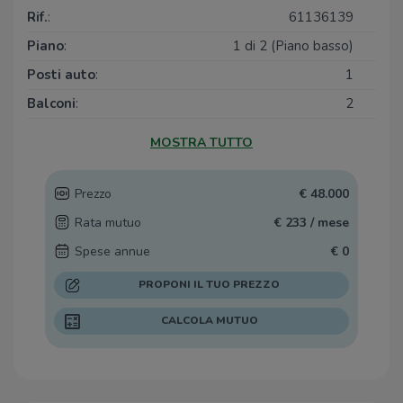
Rif.
:
61136139
Vaccheria Foti
1,4 Km
Ristoranti
2,4 Km
Piano
:
1 di 2 (Piano basso)
Posti auto
:
1
Balconi
:
2
Camere da letto
:
3
MOSTRA TUTTO
Arredamento
:
Parziale
Prezzo
€ 48.000
Rata mutuo
€ 233 / mese
Spese annue
€ 0
PROPONI IL TUO PREZZO
CALCOLA MUTUO